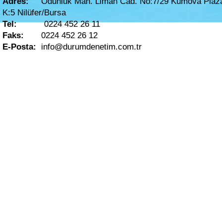
Adres:
Odunluk Mah. Liman Cad. No:7/29 Kumova Plaz
K:5
Nilüfer/Bursa
Tel:
0224 452 26 11
Faks:
0224 452 26 12
E-Posta:
info@durumdenetim.com.tr