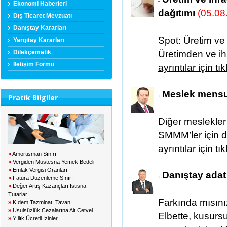
Ekonomi Haberleri
dağıtımı
(05.08
Dış Ticaret Mevzuatı
Danıştay Kararları
Spot: Üretim ve 
Yargıtay Kararları
Dilekçematik
Üretimden ve ihr
İletişim Formu
ayrıntılar için tı
Meslek mensu
Pratik Bilgiler
Diğer meslekler
SMMM’ler için d
ayrıntılar için tı
»
Amortisman Sınırı
»
Vergiden Müstesna Yemek Bedeli
»
Emlak Vergisi Oranları
Danıştay adat f
»
Fatura Düzenleme Sınırı
»
Değer Artış Kazançları İstisna
Tutarları
Farkında mısınız
»
Kıdem Tazminatı Tavanı
»
Usulsüzlük Cezalarına Ait Cetvel
Elbette, kusursuz 
»
Yıllık Ücretli İzinler