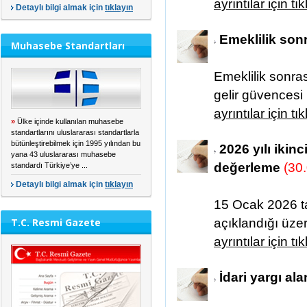
ayrıntılar için tı
Detaylı bilgi almak için
tıklayın
Emeklilik son
Muhasebe Standartları
Emeklilik sonra
gelir güvencesi 
ayrıntılar için tı
»
Ülke içinde kullanılan muhasebe
standartlarını uluslararası standartlarla
bütünleştirebilmek için 1995 yılından bu
2026 yılı ikin
yana 43 uluslararası muhasebe
değerleme
(30
standardı Türkiye’ye ...
Detaylı bilgi almak için
tıklayın
15 Ocak 2026 t
T.C. Resmi Gazete
açıklandığı üzer
ayrıntılar için tı
İdari yargı ala