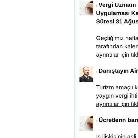
Vergi Uzmanı K
Uygulaması Ka
Süresi 31 Ağus
Geçtiğimiz haf
tarafından kale
ayrıntılar için tı
Danıştayın Air
Turizm amaçlı kon
yaygın vergi ihti
ayrıntılar için tı
Ücretlerin b
İş ilişkisinin as