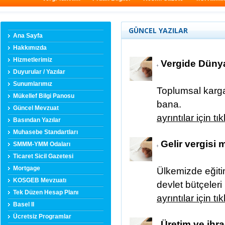
GÜNCEL YAZILAR
Ana Sayfa
Hakkımızda
Hizmetlerimiz
Vergide Dünya 
Duyurular / Yazılar
Sunumlarımız
Toplumsal karga
Mükellef Bilgi Panosu
bana.
Güncel Mevzuat
ayrıntılar için tı
Basından Yazılar
Muhasebe Standartları
Gelir vergisi 
SMMM-YMM Odaları
Ticaret Sicil Gazetesi
Mortgage
Ülkemizde eğiti
KOSGEB Mevzuatı
devlet bütçeleri
Tek Düzen Hesap Planı
ayrıntılar için tı
Basel II
Ücretsiz Programlar
Üretim ve ihra