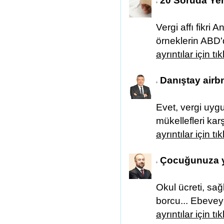
20 Soruda Yeni
Vergi affı fikri
örneklerin ABD'd
ayrıntılar için tı
Danıştay airbn
Evet, vergi uyg
mükellefleri karşı
ayrıntılar için tı
Çocuğunuza ya
Okul ücreti, sağlı
borcu... Ebeveyn
ayrıntılar için tı