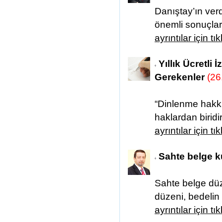
Danıştay’ın verd
önemli sonuçlar 
ayrıntılar için tı
Yıllık Ücretli
Gerekenler
(26
“Dinlenme hakkı
haklardan birid
ayrıntılar için tı
Sahte belge k
Sahte belge düze
düzeni, bedelin 
ayrıntılar için tı