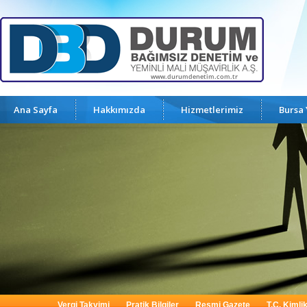
Ana Sayfa
Hakkımızda
Hizmetlerimiz
Bursa
Vergi Takvimi
Pratik Bilgiler
Resmi Gazete
T.C. Kimli