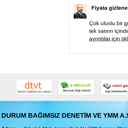
Fiyata gizlene
Çok uluslu bir g
tek satırın içind
ayrıntılar için tı
DURUM BAĞIMSIZ DENETİM VE YMM A.