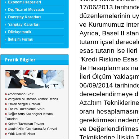
Ekonomi Haberleri
17/06/2013 tarihind
Dış Ticaret Mevzuatı
düzenlemelerinin uy
Danıştay Kararları
ve Kurumumuz intern
Yargıtay Kararları
Ayrıca, Basel II sta
Dilekçematik
İletişim Formu
tutarın içsel derece
esas tutarın ise ile
"Kredi Riskine Esas
Pratik Bilgiler
ile Hesaplanmasına İ
İleri Ölçüm Yaklaşım
06/09/2014 tarihind
derecelendirmeye da
»
Amortisman Sınırı
»
Vergiden Müstesna Yemek Bedeli
Azaltım Tekniklerine 
»
Emlak Vergisi Oranları
»
Fatura Düzenleme Sınırı
oranı hesaplamasınd
»
Değer Artış Kazançları İstisna
gerektirmesi nedeni
Tutarları
»
Kıdem Tazminatı Tavanı
ve Değerlendirilmesi
»
Usulsüzlük Cezalarına Ait Cetvel
»
Yıllık Ücretli İzinler
Tekniklerine İlişkin 