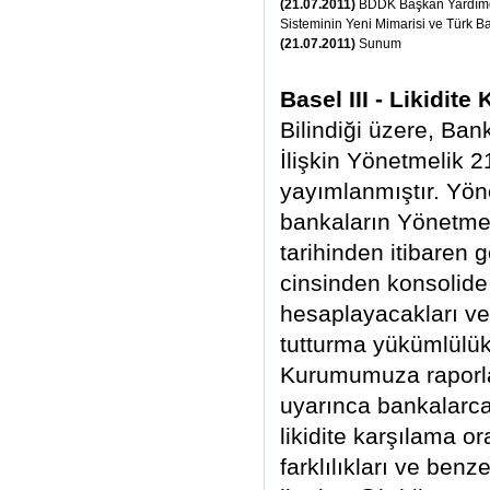
(21.07.2011)
BDDK Başkan Yardımcıs
Sisteminin Yeni Mimarisi ve Türk B
(21.07.2011)
Sunum
Basel III - Likidit
Bilindiği üzere, Ba
İlişkin Yönetmelik 
yayımlanmıştır. Yön
bankaların Yönetmel
tarihinden itibaren
cinsinden konsolide
hesaplayacakları ve
tutturma yükümlülük
Kurumumuza raporla
uyarınca bankalarc
likidite karşılama 
farklılıkları ve benz