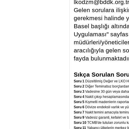
lkodzm@bddk.org.tr i
Gelen sorulara iliş
gerekmesi halinde y
Basel başlığı altınd
Uygulaması" sayfası
müdürleri/yöneticile
aracılığıyla gelen s
fayda bulunmaktadır
Sıkça Sorulan Soru
Soru 1
Düzeltilmiş Değer ve LKO H
Soru 2
Diğer Teminatsız borçlardan
Soru 3
Vadesine 30 gün veya daha az
Soru 4
Nakit çıkışı hesaplamasında
Soru 5
Kıymetli madenlerin raporl
Soru 6
Dövize endeksli varlık ve y
Soru 7
Nakit temini amacıyla teminata
Soru 9
Vadesiz garanti, kefalet ve 
Soru 10
TCMB'de tutulan zorunlu ka
Soru 11
Yabancı ülkelerin merkez ba