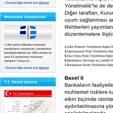
Detaylı bilgi almak için
tıklayın
Yönetmelik"te de deği
Diğer taraftan, Kuru
Muhasebe Standartları
uyum sağlanması ama
Rehberleri yayımla
düzenlemelere ilişkin
»
Ülke içinde kullanılan muhasebe
1.
Ülke Riskinin Yönetimine İlişkin 
standartlarını uluslararası standartlarla
3.
Operasyonel Risk Yönetimine İli
bütünleştirebilmek için 1995 yılından bu
5.
Faiz Oranı Riski Yönetimine İlişk
yana 43 uluslararası muhasebe
6.
Bankaların Sermaye ve Likidite Pl
standardı Türkiye’ye ...
7.
Bankaların Kredi Yönetimine İliş
Detaylı bilgi almak için
tıklayın
Basel II
T.C. Resmi Gazete
Bankaların faaliyetl
muhtemel risklere k
etkin biçimde otori
aydınlatılmasına yön