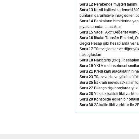
Soru 12
Perakende müşteri tanımı
Soru 13
Kredi kalitesi kademesi %0
bunların garantisiyle ihraç edilen 
Soru 14
Bankaların birbirlerine yap
piyasalarından alacaklar
Soru 15
Vadeli Aktif Değerler Alım-
Soru 16
İthalat Transfer Emirleri, 
Geçici Hesap gibi hesaplarda yer a
Soru 17
Türev işlemler ve diğer yük
nakit çıkışları
Soru 18
Nakit giriş (çıkışı) hesapla
Soru 19
YKLV muhasebesel sınıfla
Soru 21
Kredi kartı alacaklarının na
Soru 23
Türev varlık ve yükümlülükler
Soru 25
İstikrarlı mevduat/katılım f
Soru 27
Bilanço dışı borçlarda yük
Soru 28
Yüksek kaliteli likit varlık 
Soru 29
Konsolide edilen bir ortak
Soru 30
2A kalite likit varlıklar ile