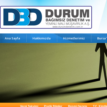
Ana Sayfa
Hakkımızda
Hizmetlerimiz
Bursa
Vergi Takvimi
Pratik Bilgiler
Resmi Gazete
T.C. Kimli