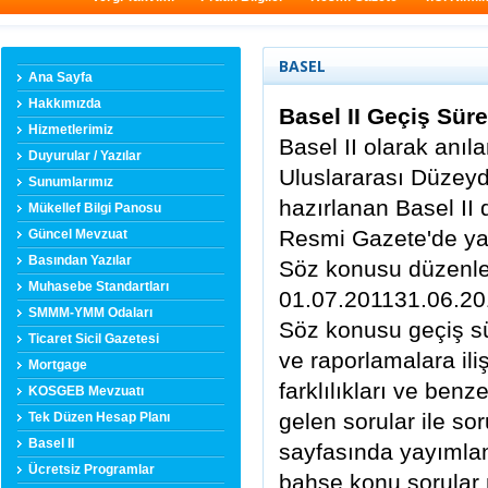
BASEL
Ana Sayfa
Hakkımızda
Basel II Geçiş Süre
Hizmetlerimiz
Basel II olarak anı
Duyurular / Yazılar
Uluslararası Düzeyd
Sunumlarımız
hazırlanan Basel II
Mükellef Bilgi Panosu
Resmi Gazete'de yay
Güncel Mevzuat
Basından Yazılar
Söz konusu düzenle
Muhasebe Standartları
01.07.201131.06.2012
SMMM-YMM Odaları
Söz konusu geçiş s
Ticaret Sicil Gazetesi
ve raporlamalara i
Mortgage
farklılıkları ve ben
KOSGEB Mevzuatı
gelen sorular ile so
Tek Düzen Hesap Planı
Basel II
sayfasında yayımlan
Ücretsiz Programlar
bahse konu sorular 